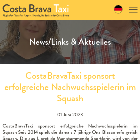
Skip
to
navigation
Skip
to
content
News/Links & Aktuelles
CostaBravaTaxi sponsort
erfolgreiche Nachwuchsspielerin im
Squash
01 Juni 2023
CostaBravaTaxi sponsort erfolgreiche Nachwuchsspielerin im
Squash Seit 2014 spielt die damals 7 jährige Ona Blasco erfolgreich
Squash. Die aus Lloret de Mar stammende Sportlerin wird von der