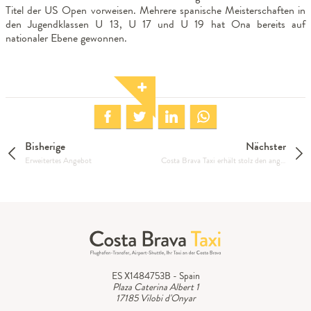
Titel der US Open vorweisen. Mehrere spanische Meisterschaften in
den Jugendklassen U 13, U 17 und U 19 hat Ona bereits auf
nationaler Ebene gewonnen.
Bisherige
Nächster
Erweitertes Angebot
Costa Brava Taxi erhält stolz den angesehenen 'Global Business Awards' als das beste Flughafentransferunternehmen des Jahres 2023!
ES X1484753B - Spain
Plaza Caterina Albert 1
17185 Vilobi d'Onyar