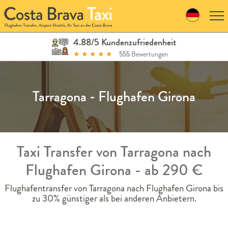
Skip
to
navigation
Skip
4.88/5 Kundenzufriedenheit
to
★
★
★
★
★
555
Bewertungen
content
Tarragona - Flughafen Girona
Taxi Transfer von Tarragona nach
Flughafen Girona - ab 290 €
Flughafentransfer von Tarragona nach Flughafen Girona bis
zu 30% günstiger als bei anderen Anbietern.