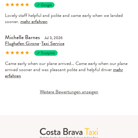
★
★
★
★
★
✓ Google
Lovely staff helpful and polite and came early when we landed
sooner.
mehr erfahren
Michelle Barnes
Jul 3, 2026
Flughafen Girona
-
Taxi Service
★
★
★
★
★
✓ Trustpilot
Came early when our plane arrived… Came early when our plane
arrived sooner and was pleasant polite and helpful driver
mehr
erfahren
Weitere Bewertungen anzeigen