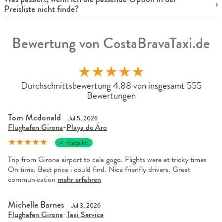
Preisliste nicht finde?
Bewertung von CostaBravaTaxi.de
★
★
★
★
★
Durchschnittsbewertung 4.88 von insgesamt 555
Bewertungen
Tom Mcdonald
Jul 5, 2026
Flughafen Girona
-
Playa de Áro
★
★
★
★
★
✓ Trustpilot
Trip from Girona airport to cala gogo. Flights were at tricky times
On time. Best price i could find. Nice frienfly drivers. Great
communication
mehr erfahren
Michelle Barnes
Jul 3, 2026
Flughafen Girona
-
Taxi Service