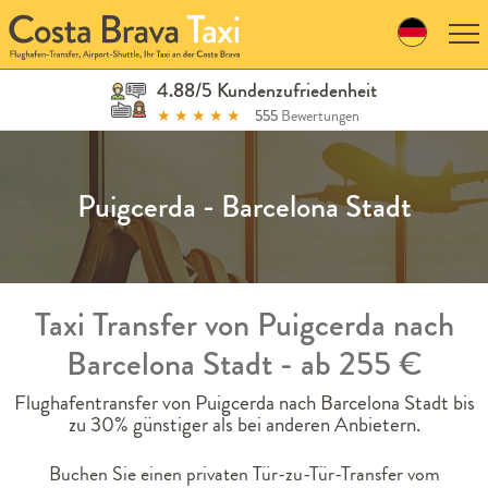
Skip
to
navigation
Skip
4.88/5 Kundenzufriedenheit
to
★
★
★
★
★
555
Bewertungen
content
Puigcerda - Barcelona Stadt
Taxi Transfer von Puigcerda nach
Barcelona Stadt - ab 255 €
Flughafentransfer von Puigcerda nach Barcelona Stadt bis
zu 30% günstiger als bei anderen Anbietern.
Buchen Sie einen privaten Tür-zu-Tür-Transfer vom