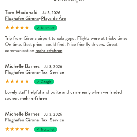
Tom Mcdonald
Jul 5, 2026
Flughafen Girona
-
Playa de Áro
★
★
★
★
★
✓ Trustpilot
Trip from Girona airport to cala gogo. Flights were at tricky times
On time. Best price i could find. Nice frienfly drivers. Great
communication
mehr erfahren
Michelle Barnes
Jul 3, 2026
Flughafen Girona
-
Taxi Service
★
★
★
★
★
✓ Google
Lovely staff helpful and polite and came early when we landed
sooner.
mehr erfahren
Michelle Barnes
Jul 3, 2026
Flughafen Girona
-
Taxi Service
★
★
★
★
★
✓ Trustpilot