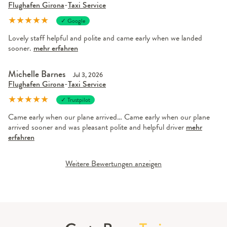
Flughafen Girona
-
Taxi Service
★
★
★
★
★
✓ Google
Lovely staff helpful and polite and came early when we landed
sooner.
mehr erfahren
Michelle Barnes
Jul 3, 2026
Flughafen Girona
-
Taxi Service
★
★
★
★
★
✓ Trustpilot
Came early when our plane arrived… Came early when our plane
arrived sooner and was pleasant polite and helpful driver
mehr
erfahren
Weitere Bewertungen anzeigen