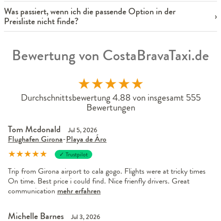
Was passiert, wenn ich die passende Option in der
Preisliste nicht finde?
Bewertung von CostaBravaTaxi.de
★
★
★
★
★
Durchschnittsbewertung 4.88 von insgesamt 555
Bewertungen
Tom Mcdonald
Jul 5, 2026
Flughafen Girona
-
Playa de Áro
★
★
★
★
★
✓ Trustpilot
Trip from Girona airport to cala gogo. Flights were at tricky times
On time. Best price i could find. Nice frienfly drivers. Great
communication
mehr erfahren
Michelle Barnes
Jul 3, 2026