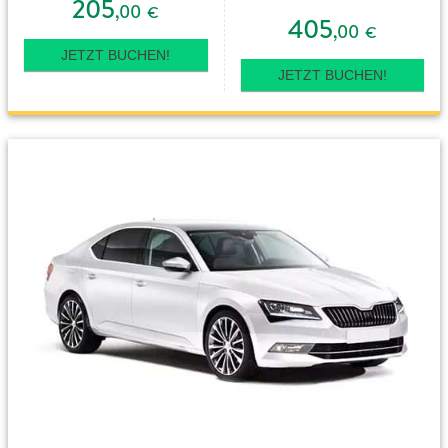
205
,00
€
405
,00
€
JETZT BUCHEN!
JETZT BUCHEN!