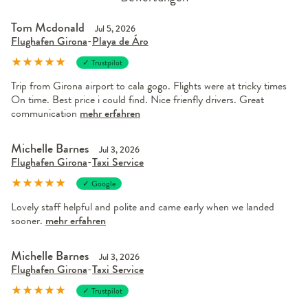
Tom Mcdonald
Jul 5, 2026
Flughafen Girona
-
Playa de Áro
★
★
★
★
★
✓ Trustpilot
Trip from Girona airport to cala gogo. Flights were at tricky times
On time. Best price i could find. Nice frienfly drivers. Great
communication
mehr erfahren
Michelle Barnes
Jul 3, 2026
Flughafen Girona
-
Taxi Service
★
★
★
★
★
✓ Google
Lovely staff helpful and polite and came early when we landed
sooner.
mehr erfahren
Michelle Barnes
Jul 3, 2026
Flughafen Girona
-
Taxi Service
★
★
★
★
★
✓ Trustpilot