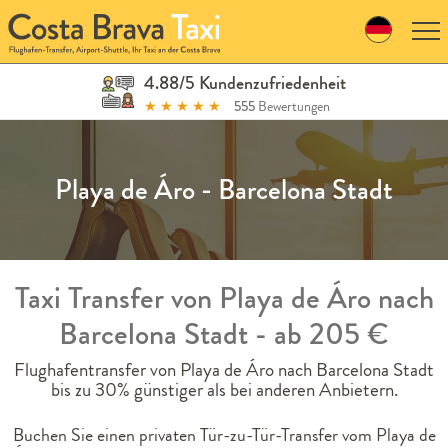
Skip
to
navigation
Skip
4.88/5 Kundenzufriedenheit
to
★
★
★
★
★
555
Bewertungen
content
Playa de Áro - Barcelona Stadt
Taxi Transfer von Playa de Áro nach
Barcelona Stadt - ab 205 €
Flughafentransfer von Playa de Áro nach Barcelona Stadt
bis zu 30% günstiger als bei anderen Anbietern.
Buchen Sie einen privaten Tür-zu-Tür-Transfer vom Playa de