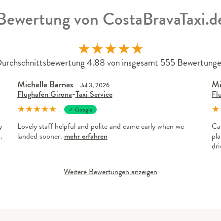
Bewertung von CostaBravaTaxi.d
★
★
★
★
★
urchschnittsbewertung 4.88 von insgesamt 555 Bewertung
Michelle Barnes
Mi
Jul 3, 2026
Flughafen Girona
-
Taxi Service
Fl
★
★
★
★
★
★
✓ Google
y
Lovely staff helpful and polite and came early when we
Ca
.
landed sooner.
mehr erfahren
pla
dr
Weitere Bewertungen anzeigen