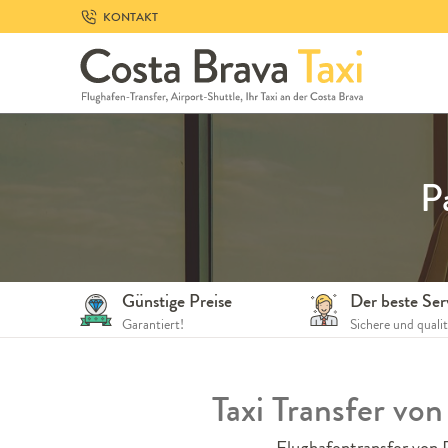
Skip
KONTAKT
to
navigation
Skip
to
content
P
Günstige Preise
Der beste Ser
Garantiert!
Sichere und quali
Taxi Transfer vo
Flughafentransfer von P