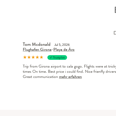
D
Tom Mcdonald
Jul 5, 2026
Flughafen Girona
-
Playa de Áro
★
★
★
★
★
✓ Trustpilot
Trip from Girona airport to cala gogo. Flights were at trick
times On time. Best price i could find. Nice frienfly drivers
Great communication
mehr erfahren