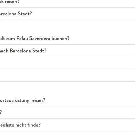
k reisen?
arcelona Stadt?
adt zum Palau Saverdera buchen?
nach Barcelona Stadt?
rtausrüstung reisen?
?
isliste nicht finde?