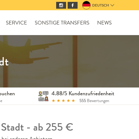
DEUTSCH
SERVICE
SONSTIGE TRANSFERS
NEWS
dt
 buchen
4.88/5 Kundenzufriedenheit
se
★
★
★
★
★
555
Bewertungen
 Stadt - ab 255 €
s bei anderen Anbietern.