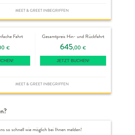
MEET & GREET INBEGRIFFEN
nfache Fahrt
Gesamtpreis Hin- und Rückfahrt
645
00
,00
€
€
UCHEN!
JETZT BUCHEN!
MEET & GREET INBEGRIFFEN
en?
ns so schnell wie möglich bei Ihnen melden!