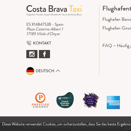
Flughafent
Flughafen Barc
ES X1484753B - Spain
Flughafen Giro
Plaza Caterina Albert 1
17185 Vilobi d'Onyar
KONTAKT
FAQ – Häufig g
DEUTSCH
Diese Website verwendet Cookies, um sicherzustellen, dass Sie das beste Ergebnis
© 2026 COSTABRAVATAXI.DE ALLE RECHTE VORBEHALTEN -
AGB