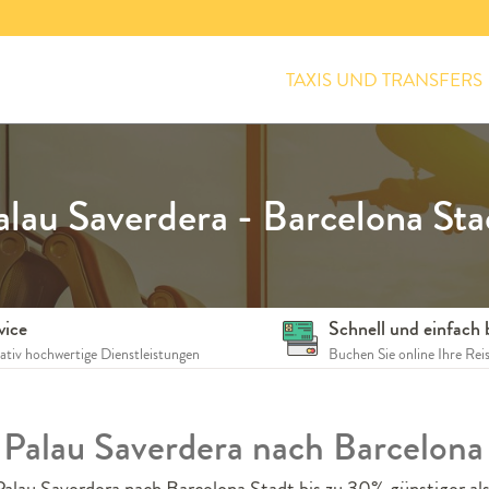
TAXIS UND TRANSFERS
alau Saverdera - Barcelona Sta
vice
Schnell und einfach
tativ hochwertige Dienstleistungen
Buchen Sie online Ihre Rei
n Palau Saverdera nach Barcelona
alau Saverdera nach Barcelona Stadt bis zu 30% günstiger al