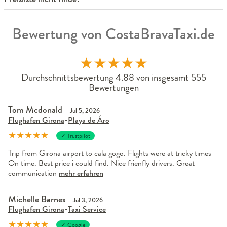
Bewertung von CostaBravaTaxi.de
★
★
★
★
★
Durchschnittsbewertung 4.88 von insgesamt 555
Bewertungen
Tom Mcdonald
Jul 5, 2026
Flughafen Girona
-
Playa de Áro
★
★
★
★
★
✓ Trustpilot
Trip from Girona airport to cala gogo. Flights were at tricky times
On time. Best price i could find. Nice frienfly drivers. Great
communication
mehr erfahren
Michelle Barnes
Jul 3, 2026
Flughafen Girona
-
Taxi Service
★
★
★
★
★
✓ Google