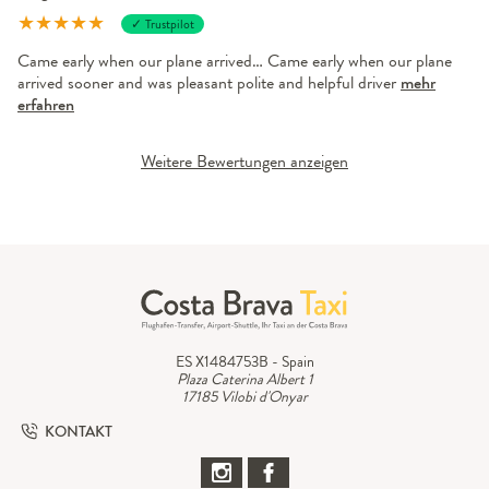
★
★
★
★
★
✓ Trustpilot
Came early when our plane arrived… Came early when our plane
arrived sooner and was pleasant polite and helpful driver
mehr
erfahren
Weitere Bewertungen anzeigen
ES X1484753B - Spain
Plaza Caterina Albert 1
17185 Vilobi d'Onyar
KONTAKT