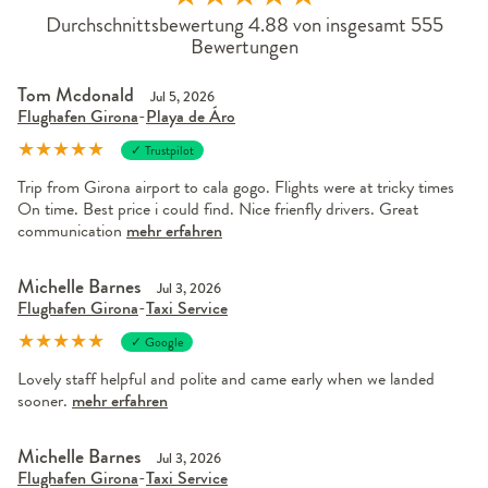
Durchschnittsbewertung 4.88 von insgesamt 555
Bewertungen
Tom Mcdonald
Jul 5, 2026
Flughafen Girona
-
Playa de Áro
★
★
★
★
★
✓ Trustpilot
Trip from Girona airport to cala gogo. Flights were at tricky times
On time. Best price i could find. Nice frienfly drivers. Great
communication
mehr erfahren
Michelle Barnes
Jul 3, 2026
Flughafen Girona
-
Taxi Service
★
★
★
★
★
✓ Google
Lovely staff helpful and polite and came early when we landed
sooner.
mehr erfahren
Michelle Barnes
Jul 3, 2026
Flughafen Girona
-
Taxi Service