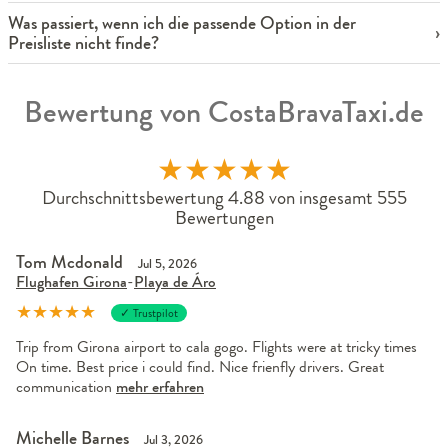
Was passiert, wenn ich die passende Option in der
Preisliste nicht finde?
Bewertung von CostaBravaTaxi.de
★
★
★
★
★
Durchschnittsbewertung 4.88 von insgesamt 555
Bewertungen
Tom Mcdonald
Jul 5, 2026
Flughafen Girona
-
Playa de Áro
★
★
★
★
★
✓ Trustpilot
Trip from Girona airport to cala gogo. Flights were at tricky times
On time. Best price i could find. Nice frienfly drivers. Great
communication
mehr erfahren
Michelle Barnes
Jul 3, 2026