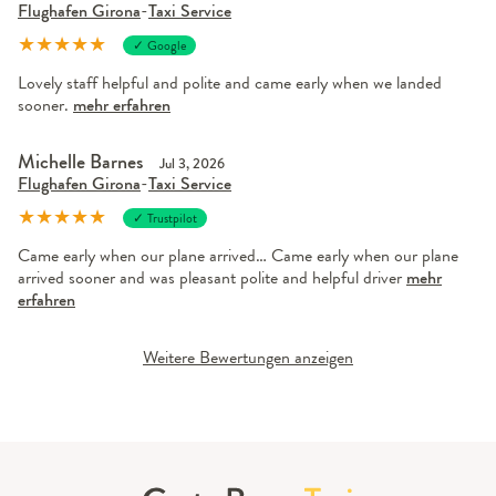
Flughafen Girona
-
Taxi Service
★
★
★
★
★
✓ Google
Lovely staff helpful and polite and came early when we landed
sooner.
mehr erfahren
Michelle Barnes
Jul 3, 2026
Flughafen Girona
-
Taxi Service
★
★
★
★
★
✓ Trustpilot
Came early when our plane arrived… Came early when our plane
arrived sooner and was pleasant polite and helpful driver
mehr
erfahren
Weitere Bewertungen anzeigen