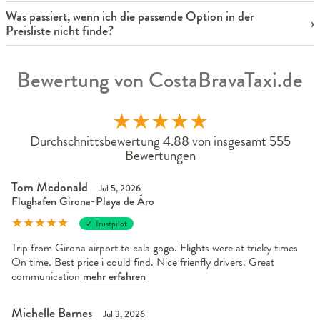
Was passiert, wenn ich die passende Option in der
Preisliste nicht finde?
Bewertung von CostaBravaTaxi.de
★
★
★
★
★
Durchschnittsbewertung 4.88 von insgesamt 555
Bewertungen
Tom Mcdonald
Jul 5, 2026
Flughafen Girona
-
Playa de Áro
★
★
★
★
★
✓ Trustpilot
Trip from Girona airport to cala gogo. Flights were at tricky times
On time. Best price i could find. Nice frienfly drivers. Great
communication
mehr erfahren
Michelle Barnes
Jul 3, 2026