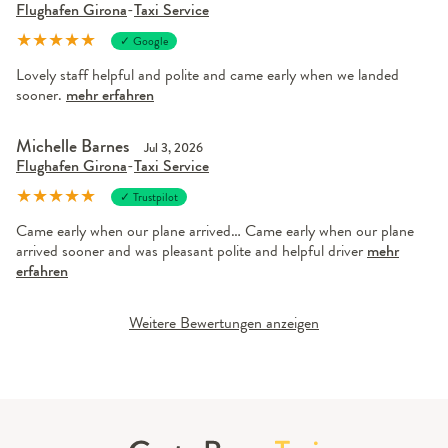
Flughafen Girona
-
Taxi Service
★
★
★
★
★
✓ Google
Lovely staff helpful and polite and came early when we landed
sooner.
mehr erfahren
Michelle Barnes
Jul 3, 2026
Flughafen Girona
-
Taxi Service
★
★
★
★
★
✓ Trustpilot
Came early when our plane arrived… Came early when our plane
arrived sooner and was pleasant polite and helpful driver
mehr
erfahren
Weitere Bewertungen anzeigen