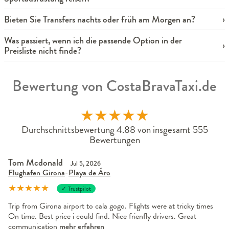
Bieten Sie Transfers nachts oder früh am Morgen an?
Was passiert, wenn ich die passende Option in der
Preisliste nicht finde?
Bewertung von CostaBravaTaxi.de
★
★
★
★
★
Durchschnittsbewertung 4.88 von insgesamt 555
Bewertungen
Tom Mcdonald
Jul 5, 2026
Flughafen Girona
-
Playa de Áro
★
★
★
★
★
✓ Trustpilot
Trip from Girona airport to cala gogo. Flights were at tricky times
On time. Best price i could find. Nice frienfly drivers. Great
communication
mehr erfahren