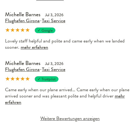
Michelle Barnes
Jul 3, 2026
Flughafen Girona
-
Taxi Service
★
★
★
★
★
✓ Google
Lovely staff helpful and polite and came early when we landed
sooner.
mehr erfahren
Michelle Barnes
Jul 3, 2026
Flughafen Girona
-
Taxi Service
★
★
★
★
★
✓ Trustpilot
Came early when our plane arrived… Came early when our plane
arrived sooner and was pleasant polite and helpful driver
mehr
erfahren
Weitere Bewertungen anzeigen