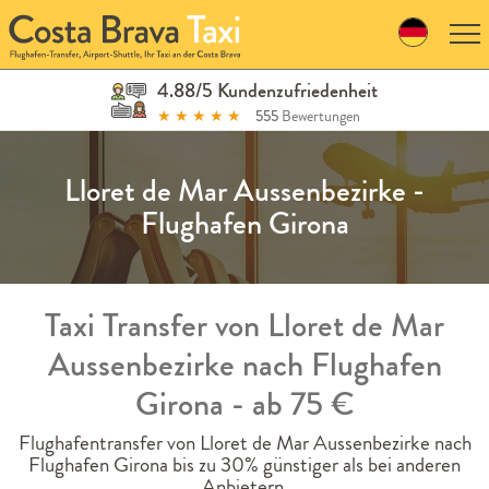
Skip
to
navigation
Skip
4.88/5 Kundenzufriedenheit
to
★
★
★
★
★
555
Bewertungen
content
Lloret de Mar Aussenbezirke -
Flughafen Girona
Taxi Transfer von Lloret de Mar
Aussenbezirke nach Flughafen
Girona - ab 75 €
Flughafentransfer von Lloret de Mar Aussenbezirke nach
Flughafen Girona bis zu 30% günstiger als bei anderen
Anbietern.