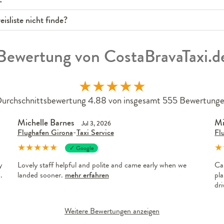
isliste nicht finde?
Bewertung von CostaBravaTaxi.d
★
★
★
★
★
urchschnittsbewertung 4.88 von insgesamt 555 Bewertung
Michelle Barnes
Mi
Jul 3, 2026
Flughafen Girona
-
Taxi Service
Fl
★
★
★
★
★
★
✓ Google
y
Lovely staff helpful and polite and came early when we
Ca
.
landed sooner.
mehr erfahren
pla
dr
Weitere Bewertungen anzeigen