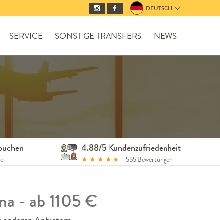
DEUTSCH
SERVICE
SONSTIGE TRANSFERS
NEWS
 buchen
4.88/5 Kundenzufriedenheit
se
★
★
★
★
★
555
Bewertungen
na - ab 1105 €
i anderen Anbietern.