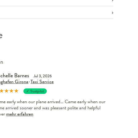
e
en
chelle Barnes
Jul 3, 2026
ughafen Girona
-
Taxi Service
★
★
★
★
✓ Trustpilot
me early when our plane arrived… Came early when our
ne arrived sooner and was pleasant polite and helpful
iver
mehr erfahren