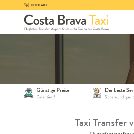
Skip
KONTAKT
to
navigation
Skip
to
content
Günstige Preise
Der beste Ser
Garantiert!
Sichere und quali
Taxi Transfer
Flughafentransfer v