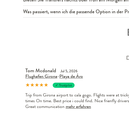
Was passiert, wenn ich die passende Option in der Pre
D
Tom Mcdonald
Jul 5, 2026
Flughafen Girona
-
Playa de Áro
★
★
★
★
★
✓ Trustpilot
Trip from Girona airport to cala gogo. Flights were at trick
times On time. Best price i could find. Nice frienfly drivers
Great communication
mehr erfahren