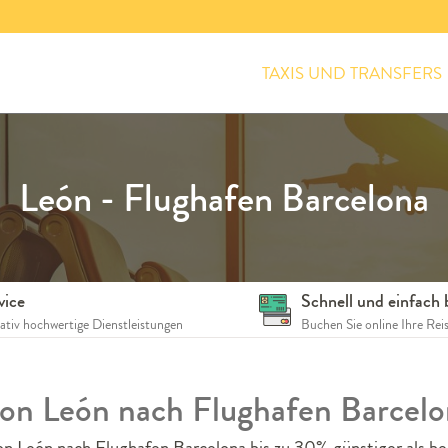
TAXIS UND TRANSFERS
León - Flughafen Barcelona
vice
Schnell und einfach
tativ hochwertige Dienstleistungen
Buchen Sie online Ihre Rei
 von León nach Flughafen Barcelo
on León nach Flughafen Barcelona bis zu 30% günstiger als be