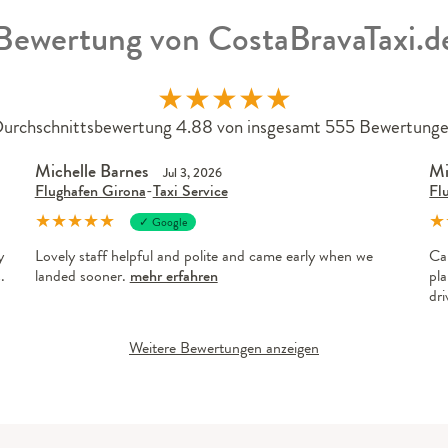
Bewertung von CostaBravaTaxi.d
★
★
★
★
★
urchschnittsbewertung 4.88 von insgesamt 555 Bewertung
Michelle Barnes
Mi
Jul 3, 2026
Flughafen Girona
-
Taxi Service
Fl
★
★
★
★
★
★
✓ Google
y
Lovely staff helpful and polite and came early when we
Ca
.
landed sooner.
mehr erfahren
pla
dr
Weitere Bewertungen anzeigen