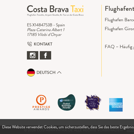
Flughafent
Flughafen Barc
ES X1484753B - Spain
Flughafen Giro
Plaza Caterina Albert 1
17185 Vilobi d'Onyar
KONTAKT
FAQ – Häufig g
DEUTSCH
Diese Website verwendet Cookies, um sicherzustellen, dass Sie das beste Ergebnis
© 2026 COSTABRAVATAXI.DE ALLE RECHTE VORBEHALTEN -
AGB