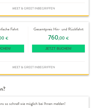
MEET & GREET INBEGRIFFEN
nfache Fahrt
Gesamtpreis Hin- und Rückfahrt
760
00
,00
€
€
UCHEN!
JETZT BUCHEN!
MEET & GREET INBEGRIFFEN
en?
ns so schnell wie möglich bei Ihnen melden!