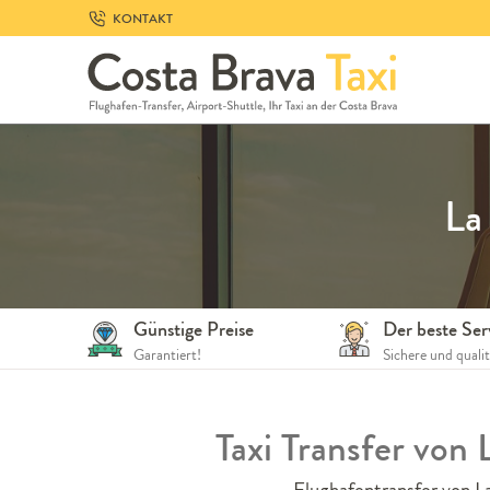
Skip
KONTAKT
to
navigation
Skip
to
content
La
Günstige Preise
Der beste Ser
Garantiert!
Sichere und quali
Taxi Transfer von
Flughafentransfer von La