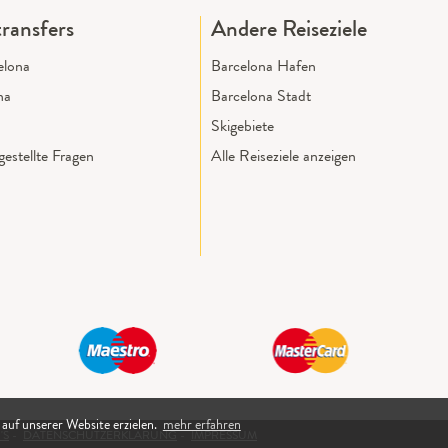
ransfers
Andere Reiseziele
elona
Barcelona Hafen
na
Barcelona Stadt
Skigebiete
estellte Fragen
Alle Reiseziele anzeigen
 auf unserer Website erzielen.
mehr erfahren
'S
-
DATENSCHUTZERKLÄRUNG
-
IMPRESSUM