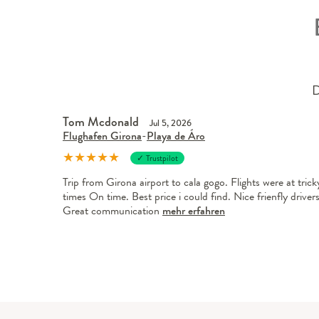
D
Tom Mcdonald
Jul 5, 2026
Flughafen Girona
-
Playa de Áro
★
★
★
★
★
✓ Trustpilot
Trip from Girona airport to cala gogo. Flights were at trick
times On time. Best price i could find. Nice frienfly drivers
Great communication
mehr erfahren