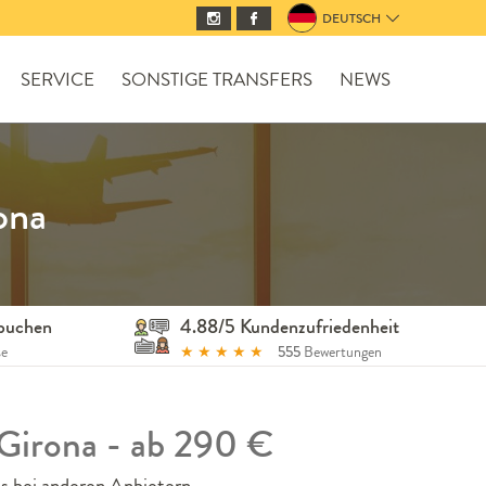
DEUTSCH
SERVICE
SONSTIGE TRANSFERS
NEWS
ona
 buchen
4.88/5 Kundenzufriedenheit
se
★
★
★
★
★
555
Bewertungen
 Girona - ab 290 €
ls bei anderen Anbietern.