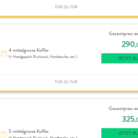
TÜR-ZU-TÜR
Gesamtpreis ei
290
,
4 mittelgrosse Koffer
(+ Handgepäck Rucksack, Handtasche, etc.)
JETZT B
TÜR-ZU-TÜR
Gesamtpreis ei
325
,
5 mittelgrosse Koffer
JETZT B
(+ Handgepäck Rucksack, Handtasche, etc.)