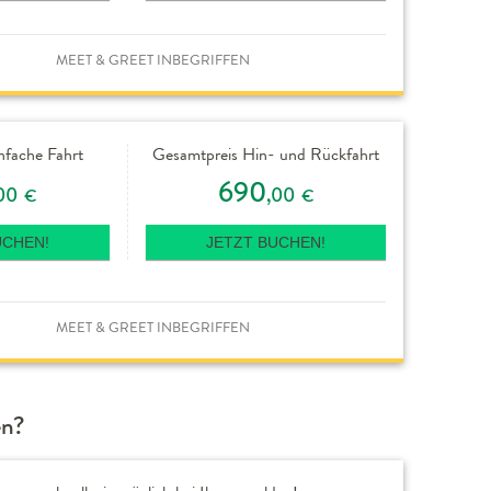
MEET & GREET INBEGRIFFEN
nfache Fahrt
Gesamtpreis Hin- und Rückfahrt
690
00
,00
€
€
UCHEN!
JETZT BUCHEN!
MEET & GREET INBEGRIFFEN
en?