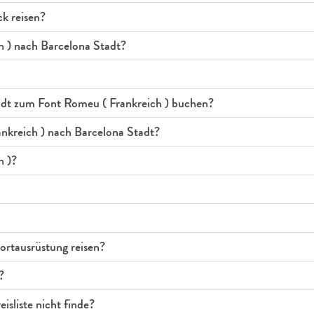
k reisen?
h ) nach Barcelona Stadt?
adt zum Font Romeu ( Frankreich ) buchen?
nkreich ) nach Barcelona Stadt?
h )?
rtausrüstung reisen?
?
isliste nicht finde?