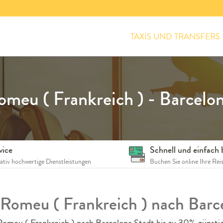
TAXIS UND TRANSFERS
omeu ( Frankreich ) - Barcelon
vice
Schnell und einfach
tativ hochwertige Dienstleistungen
Buchen Sie online Ihre Rei
t Romeu ( Frankreich ) nach Barc
omeu ( Frankreich ) nach Barcelona Stadt bis zu 30% günstig