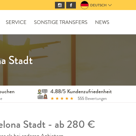
DEUTSCH
SERVICE
SONSTIGE TRANSFERS
NEWS
a Stadt
 buchen
4.88/5 Kundenzufriedenheit
se
★
★
★
★
★
555
Bewertungen
elona Stadt - ab 280 €
er als bei anderen Anbietern.