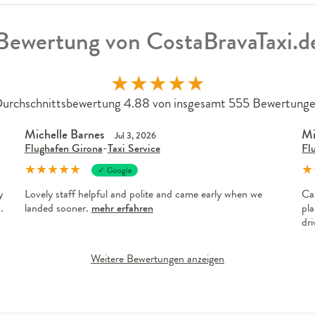
Bewertung von CostaBravaTaxi.d
★
★
★
★
★
urchschnittsbewertung 4.88 von insgesamt 555 Bewertung
Michelle Barnes
Mi
Jul 3, 2026
Flughafen Girona
-
Taxi Service
Fl
★
★
★
★
★
★
✓ Google
y
Lovely staff helpful and polite and came early when we
Ca
.
landed sooner.
mehr erfahren
pla
dr
Weitere Bewertungen anzeigen