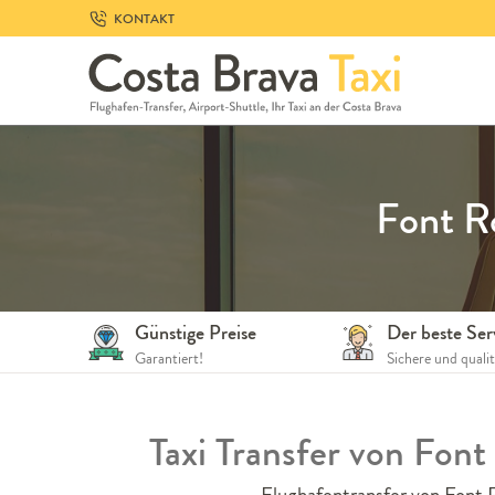
Skip
KONTAKT
to
navigation
Skip
to
content
Font R
Günstige Preise
Der beste Ser
Garantiert!
Sichere und quali
Taxi Transfer von Fon
Flughafentransfer von Font R