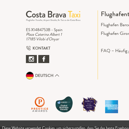
Flughafent
Flughafen Barc
ES X1484753B - Spain
Flughafen Giro
Plaza Caterina Albert 1
17185 Vilobi d'Onyar
KONTAKT
FAQ – Häufig g
DEUTSCH
Diese Website verwendet Cookies, um sicherzustellen, dass Sie das beste Ergebnis