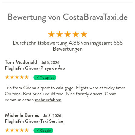
Bewertung von CostaBravaTaxi.de
★
★
★
★
★
Durchschnittsbewertung 4.88 von insgesamt 555
Bewertungen
Tom Mcdonald
Jul 5, 2026
Flughafen Girona
-
Playa de Áro
★
★
★
★
★
✓ Trustpilot
Trip from Girona airport to cala gogo. Flights were at tricky times
On time. Best price i could find. Nice frienfly drivers. Great
communication
mehr erfahren
Michelle Barnes
Jul 3, 2026
Flughafen Girona
-
Taxi Service
★
★
★
★
★
✓ Google