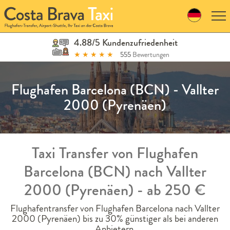
Skip
to
navigation
Skip
4.88/5 Kundenzufriedenheit
to
★
★
★
★
★
555
Bewertungen
content
Flughafen Barcelona (BCN) - Vallter
2000 (Pyrenäen)
Taxi Transfer von Flughafen
Barcelona (BCN) nach Vallter
2000 (Pyrenäen) - ab 250 €
Flughafentransfer von Flughafen Barcelona nach Vallter
2000 (Pyrenäen) bis zu 30% günstiger als bei anderen
Anbietern.