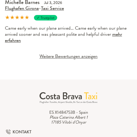
Michelle Barnes
Jul 3, 2026
Flughafen Girona
-
Taxi Service
★
★
★
★
★
✓ Trustpilot
Came early when our plane arrived… Came early when our plane
arrived sooner and was pleasant polite and helpful driver
mehr
erfahren
Weitere Bewertungen anzeigen
ES X1484753B - Spain
Plaza Caterina Albert 1
17185 Vilobi d'Onyar
KONTAKT