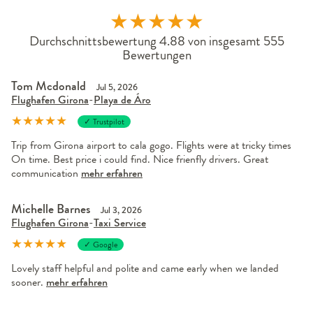
★
★
★
★
★
Durchschnittsbewertung 4.88 von insgesamt 555
Bewertungen
Tom Mcdonald
Jul 5, 2026
Flughafen Girona
-
Playa de Áro
★
★
★
★
★
✓ Trustpilot
Trip from Girona airport to cala gogo. Flights were at tricky times
On time. Best price i could find. Nice frienfly drivers. Great
communication
mehr erfahren
Michelle Barnes
Jul 3, 2026
Flughafen Girona
-
Taxi Service
★
★
★
★
★
✓ Google
Lovely staff helpful and polite and came early when we landed
sooner.
mehr erfahren