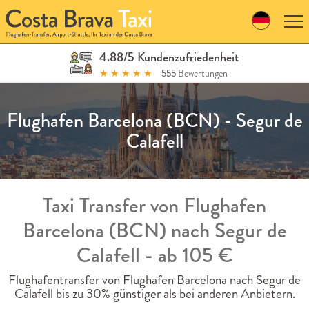
Skip
to
navigation
Skip
4.88/5 Kundenzufriedenheit
to
★
★
★
★
★
555
Bewertungen
content
Flughafen Barcelona (BCN) - Segur de
Calafell
Taxi Transfer von Flughafen
Barcelona (BCN) nach Segur de
Calafell - ab 105 €
Flughafentransfer von Flughafen Barcelona nach Segur de
Calafell bis zu 30% günstiger als bei anderen Anbietern.