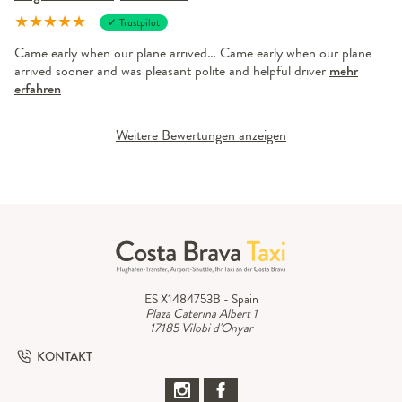
★
★
★
★
★
✓ Trustpilot
Came early when our plane arrived… Came early when our plane
arrived sooner and was pleasant polite and helpful driver
mehr
erfahren
Weitere Bewertungen anzeigen
ES X1484753B - Spain
Plaza Caterina Albert 1
17185 Vilobi d'Onyar
KONTAKT