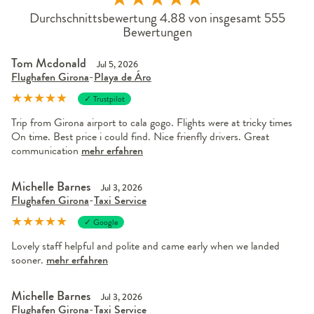
Durchschnittsbewertung 4.88 von insgesamt 555
Bewertungen
Tom Mcdonald
Jul 5, 2026
Flughafen Girona
-
Playa de Áro
★
★
★
★
★
✓ Trustpilot
Trip from Girona airport to cala gogo. Flights were at tricky times
On time. Best price i could find. Nice frienfly drivers. Great
communication
mehr erfahren
Michelle Barnes
Jul 3, 2026
Flughafen Girona
-
Taxi Service
★
★
★
★
★
✓ Google
Lovely staff helpful and polite and came early when we landed
sooner.
mehr erfahren
Michelle Barnes
Jul 3, 2026
Flughafen Girona
-
Taxi Service