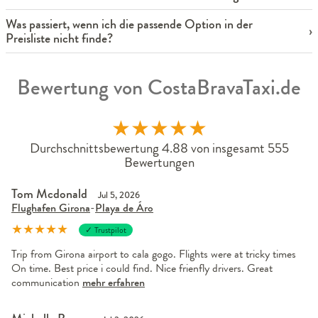
Was passiert, wenn ich die passende Option in der
Preisliste nicht finde?
Bewertung von CostaBravaTaxi.de
★
★
★
★
★
Durchschnittsbewertung 4.88 von insgesamt 555
Bewertungen
Tom Mcdonald
Jul 5, 2026
Flughafen Girona
-
Playa de Áro
★
★
★
★
★
✓ Trustpilot
Trip from Girona airport to cala gogo. Flights were at tricky times
On time. Best price i could find. Nice frienfly drivers. Great
communication
mehr erfahren