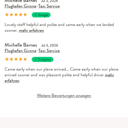
Michelle Barnes
Jul 3, 2026
Flughafen Girona
-
Taxi Service
★
★
★
★
★
✓ Google
Lovely staff helpful and polite and came early when we landed
sooner.
mehr erfahren
Michelle Barnes
Jul 3, 2026
Flughafen Girona
-
Taxi Service
★
★
★
★
★
✓ Trustpilot
Came early when our plane arrived… Came early when our plane
arrived sooner and was pleasant polite and helpful driver
mehr
erfahren
Weitere Bewertungen anzeigen