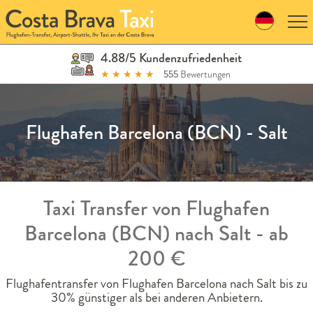
Skip
to
navigation
Skip
4.88/5 Kundenzufriedenheit
to
★
★
★
★
★
555
Bewertungen
content
Flughafen Barcelona (BCN) - Salt
Taxi Transfer von Flughafen
Barcelona (BCN) nach Salt - ab
200 €
Flughafentransfer von Flughafen Barcelona nach Salt bis zu
30% günstiger als bei anderen Anbietern.