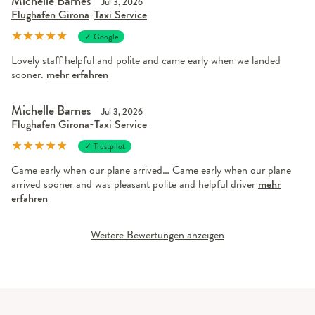
Michelle Barnes
Jul 3, 2026
Flughafen Girona
-
Taxi Service
★
★
★
★
★
✓ Google
Lovely staff helpful and polite and came early when we landed
sooner.
mehr erfahren
Michelle Barnes
Jul 3, 2026
Flughafen Girona
-
Taxi Service
★
★
★
★
★
✓ Trustpilot
Came early when our plane arrived… Came early when our plane
arrived sooner and was pleasant polite and helpful driver
mehr
erfahren
Weitere Bewertungen anzeigen