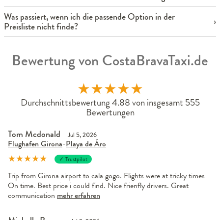
Was passiert, wenn ich die passende Option in der
Preisliste nicht finde?
Bewertung von CostaBravaTaxi.de
★
★
★
★
★
Durchschnittsbewertung 4.88 von insgesamt 555
Bewertungen
Tom Mcdonald
Jul 5, 2026
Flughafen Girona
-
Playa de Áro
★
★
★
★
★
✓ Trustpilot
Trip from Girona airport to cala gogo. Flights were at tricky times
On time. Best price i could find. Nice frienfly drivers. Great
communication
mehr erfahren