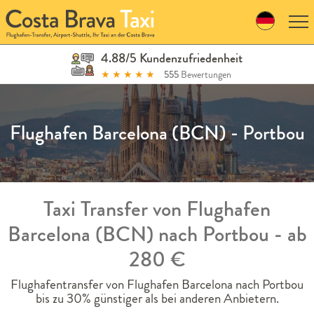
Skip
to
navigation
Skip
4.88/5 Kundenzufriedenheit
to
★
★
★
★
★
555
Bewertungen
content
Flughafen Barcelona (BCN) - Portbou
Taxi Transfer von Flughafen
Barcelona (BCN) nach Portbou - ab
280 €
Flughafentransfer von Flughafen Barcelona nach Portbou
bis zu 30% günstiger als bei anderen Anbietern.