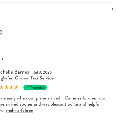
e
en
chelle Barnes
Jul 3, 2026
ughafen Girona
-
Taxi Service
★
★
★
★
✓ Trustpilot
me early when our plane arrived… Came early when our
ne arrived sooner and was pleasant polite and helpful
iver
mehr erfahren