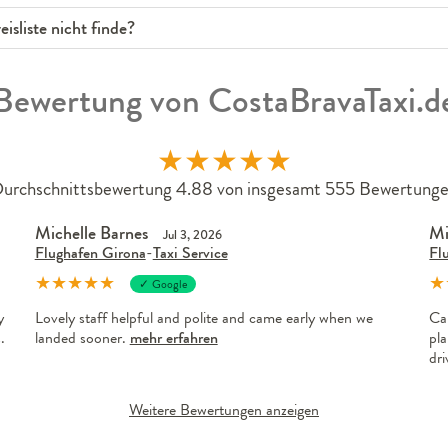
isliste nicht finde?
Bewertung von CostaBravaTaxi.d
★
★
★
★
★
urchschnittsbewertung 4.88 von insgesamt 555 Bewertung
Michelle Barnes
Mi
Jul 3, 2026
Flughafen Girona
-
Taxi Service
Fl
★
★
★
★
★
★
✓ Google
y
Lovely staff helpful and polite and came early when we
Ca
.
landed sooner.
mehr erfahren
pla
dr
Weitere Bewertungen anzeigen