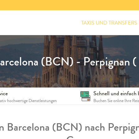
TAXIS UND TRANSFERS
arcelona (BCN) - Perpignan ( 
vice
Schnell und einfach
tativ hochwertige Dienstleistungen
Buchen Sie online Ihre Rei
en Barcelona (BCN) nach Perpign