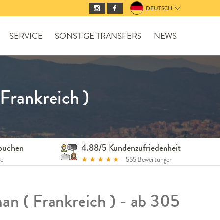
DEUTSCH
SERVICE
SONSTIGE TRANSFERS
NEWS
Frankreich )
 buchen
4.88/5 Kundenzufriedenheit
se
★
★
★
★
★
555
Bewertungen
an ( Frankreich ) - ab 305