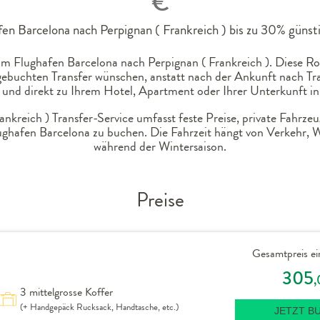
€
en Barcelona nach Perpignan ( Frankreich ) bis zu 30% günsti
m Flughafen Barcelona nach Perpignan ( Frankreich ). Diese Rout
gebuchten Transfer wünschen, anstatt nach der Ankunft nach Tra
nd direkt zu Ihrem Hotel, Apartment oder Ihrer Unterkunft in 
kreich ) Transfer-Service umfasst feste Preise, private Fahrze
ughafen Barcelona zu buchen. Die Fahrzeit hängt von Verkehr,
während der Wintersaison.
Preise
Gesamtpreis ei
305
,
3 mittelgrosse Koffer
(+ Handgepäck Rucksack, Handtasche, etc.)
JETZT B