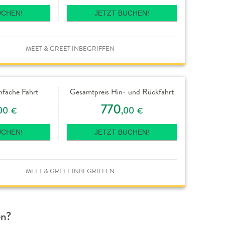
UCHEN!
JETZT BUCHEN!
MEET & GREET INBEGRIFFEN
nfache Fahrt
Gesamtpreis Hin- und Rückfahrt
770
00
,00
€
€
UCHEN!
JETZT BUCHEN!
MEET & GREET INBEGRIFFEN
en?