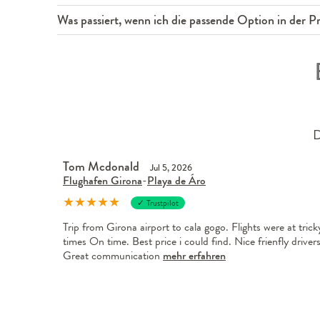
Was passiert, wenn ich die passende Option in der Pre
D
Tom Mcdonald
Jul 5, 2026
Flughafen Girona
-
Playa de Áro
★
★
★
★
★
✓ Trustpilot
Trip from Girona airport to cala gogo. Flights were at trick
times On time. Best price i could find. Nice frienfly drivers
Great communication
mehr erfahren