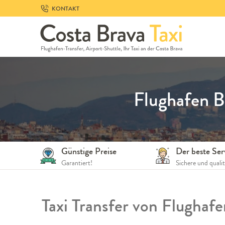
Skip
KONTAKT
to
navigation
Skip
to
content
Flughafen B
Günstige Preise
Der beste Ser
Garantiert!
Sichere und quali
Taxi Transfer von Flughaf