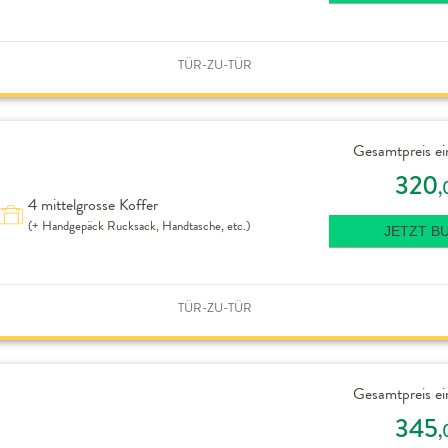
TÜR-ZU-TÜR
Gesamtpreis ei
320
,
4 mittelgrosse Koffer
(+ Handgepäck Rucksack, Handtasche, etc.)
JETZT B
TÜR-ZU-TÜR
Gesamtpreis ei
345
,