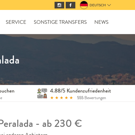
DEUTSCH
SERVICE
SONSTIGE TRANSFERS
NEWS
alada
 buchen
4.88/5 Kundenzufriedenheit
se
★
★
★
★
★
555
Bewertungen
Peralada - ab 230 €
bei anderen Anbietern.