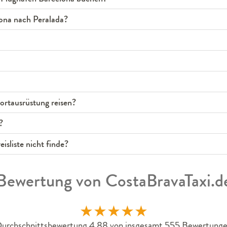
lona nach Peralada?
rtausrüstung reisen?
?
isliste nicht finde?
Bewertung von CostaBravaTaxi.d
★
★
★
★
★
urchschnittsbewertung 4.88 von insgesamt 555 Bewertung