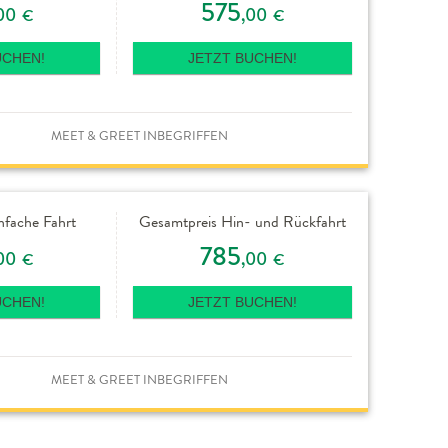
575
00
,00
€
€
UCHEN!
JETZT BUCHEN!
MEET & GREET INBEGRIFFEN
nfache Fahrt
Gesamtpreis Hin- und Rückfahrt
785
00
,00
€
€
UCHEN!
JETZT BUCHEN!
MEET & GREET INBEGRIFFEN