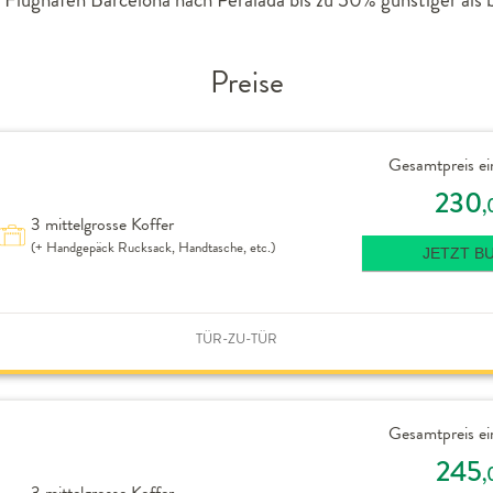
Preise
Gesamtpreis ei
230
,
3 mittelgrosse Koffer
(+ Handgepäck Rucksack, Handtasche, etc.)
JETZT B
TÜR-ZU-TÜR
Gesamtpreis ei
245
,
3 mittelgrosse Koffer