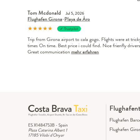
Tom Mcdonald
Jul 5, 2026
Flughafen Girona
-
Playa de Áro
★
★
★
★
★
✓ Trustpilot
Trip from Girona airport to cala gogo. Flights were at trick
times On time. Best price i could find. Nice frienfly drivers
Great communication
mehr erfahren
Flughafent
Flughafen Barc
ES X1484753B - Spain
Flughafen Giro
Plaza Caterina Albert 1
17185 Vilobi d'Onyar