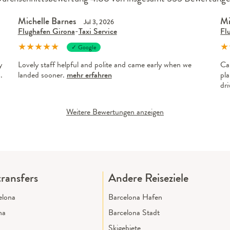
Michelle Barnes
Mi
Jul 3, 2026
Flughafen Girona
-
Taxi Service
Fl
★
★
★
★
★
★
✓ Google
y
Lovely staff helpful and polite and came early when we
Ca
.
landed sooner.
mehr erfahren
pla
dr
Weitere Bewertungen anzeigen
ransfers
Andere Reiseziele
elona
Barcelona Hafen
na
Barcelona Stadt
Skigebiete