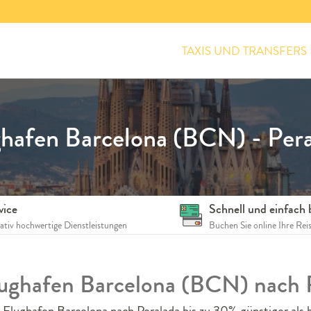
TAXIS UND TRANSFERS
hafen Barcelona (BCN) - Per
vice
Schnell und einfach
tativ hochwertige Dienstleistungen
Buchen Sie online Ihre Rei
Flughafen Barcelona (BCN) nach 
 Flughafen Barcelona nach Peralada bis zu 30% günstiger als 