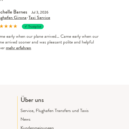
chelle Barnes
Jul 3, 2026
ughafen Girona
-
Taxi Service
★
★
★
★
✓ Trustpilot
me early when our plane arrived… Came early when our
ne arrived sooner and was pleasant polite and helpful
iver
mehr erfahren
Über uns
Service, Flughafen Transfers und Taxis
News
Kundenmeinungen