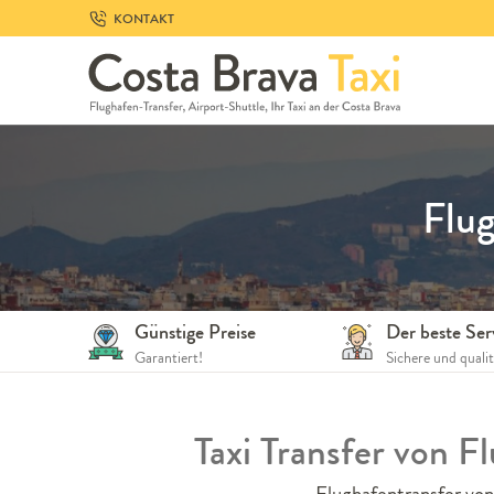
Skip
KONTAKT
to
navigation
Skip
to
content
Flug
Günstige Preise
Der beste Ser
Garantiert!
Sichere und quali
Taxi Transfer von 
Flughafentransfer von