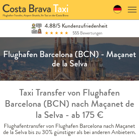
Skip
to
navigation
Skip
4.88/5 Kundenzufriedenheit
to
★
★
★
★
★
555
Bewertungen
content
Flughafen Barcelona (BCN) - Maçanet
de la Selva
Taxi Transfer von Flughafen
Barcelona (BCN) nach Maçanet de
la Selva - ab 175 €
Flughafentransfer von Flughafen Barcelona nach Maçanet
de la Selva bis zu 30% günstiger als bei anderen Anbietern.