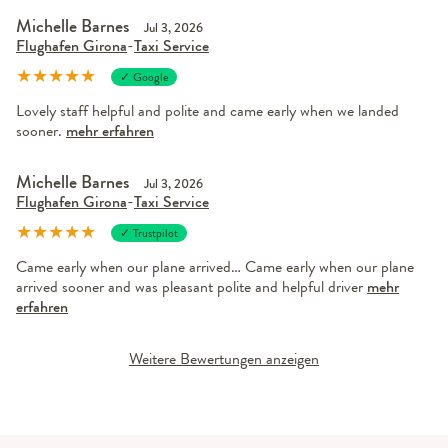
Michelle Barnes
Jul 3, 2026
Flughafen Girona
-
Taxi Service
★
★
★
★
★
✓ Google
Lovely staff helpful and polite and came early when we landed
sooner.
mehr erfahren
Michelle Barnes
Jul 3, 2026
Flughafen Girona
-
Taxi Service
★
★
★
★
★
✓ Trustpilot
Came early when our plane arrived… Came early when our plane
arrived sooner and was pleasant polite and helpful driver
mehr
erfahren
Weitere Bewertungen anzeigen