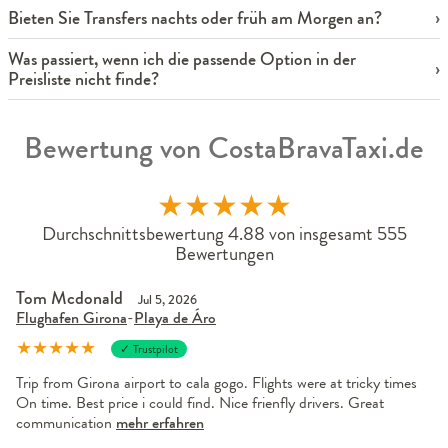
Bieten Sie Transfers nachts oder früh am Morgen an?
Was passiert, wenn ich die passende Option in der
Preisliste nicht finde?
Bewertung von CostaBravaTaxi.de
★
★
★
★
★
Durchschnittsbewertung 4.88 von insgesamt 555
Bewertungen
Tom Mcdonald
Jul 5, 2026
Flughafen Girona
-
Playa de Áro
★
★
★
★
★
✓ Trustpilot
Trip from Girona airport to cala gogo. Flights were at tricky times
On time. Best price i could find. Nice frienfly drivers. Great
communication
mehr erfahren