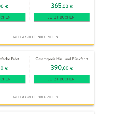
365
00
,00
€
€
UCHEN!
JETZT BUCHEN!
MEET & GREET INBEGRIFFEN
nfache Fahrt
Gesamtpreis Hin- und Rückfahrt
390
00
,00
€
€
UCHEN!
JETZT BUCHEN!
MEET & GREET INBEGRIFFEN