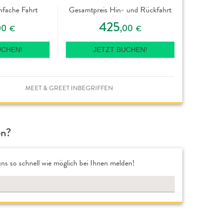
nfache Fahrt
Gesamtpreis Hin- und Rückfahrt
425
00
,00
€
€
UCHEN!
JETZT BUCHEN!
MEET & GREET INBEGRIFFEN
en?
ns so schnell wie möglich bei Ihnen melden!