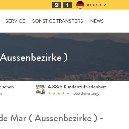
DEUTSCH
SERVICE
SONSTIGE TRANSFERS
NEWS
 Aussenbezirke )
 buchen
4.88/5 Kundenzufriedenheit
se
★
★
★
★
★
555
Bewertungen
de Mar ( Aussenbezirke ) -