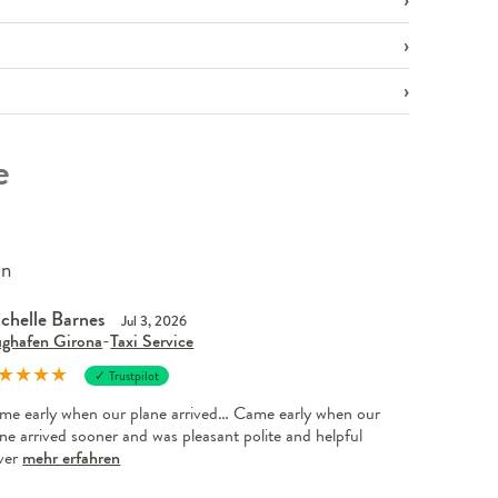
e
en
chelle Barnes
Jul 3, 2026
ughafen Girona
-
Taxi Service
★
★
★
★
✓ Trustpilot
me early when our plane arrived… Came early when our
ne arrived sooner and was pleasant polite and helpful
iver
mehr erfahren