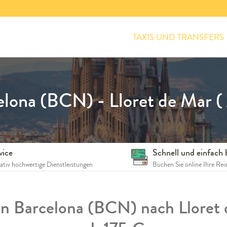
TAXIS UND TRANSFERS
lona (BCN) - Lloret de Mar (
vice
Schnell und einfach
tativ hochwertige Dienstleistungen
Buchen Sie online Ihre Rei
en Barcelona (BCN) nach Lloret 