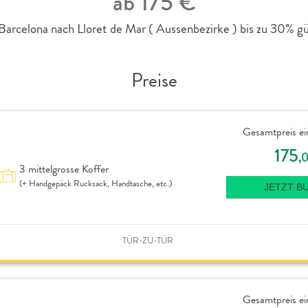
ab 175 €
arcelona nach Lloret de Mar ( Aussenbezirke ) bis zu 30% gü
Preise
Gesamtpreis ei
175
,
3 mittelgrosse Koffer
(+ Handgepäck Rucksack, Handtasche, etc.)
JETZT B
TÜR-ZU-TÜR
Gesamtpreis ei