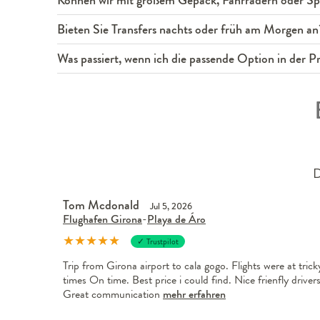
Können wir mit großem Gepäck, Fahrrädern oder Spo
Bieten Sie Transfers nachts oder früh am Morgen an
Was passiert, wenn ich die passende Option in der Pre
D
Tom Mcdonald
Jul 5, 2026
Flughafen Girona
-
Playa de Áro
★
★
★
★
★
✓ Trustpilot
Trip from Girona airport to cala gogo. Flights were at trick
times On time. Best price i could find. Nice frienfly drivers
Great communication
mehr erfahren