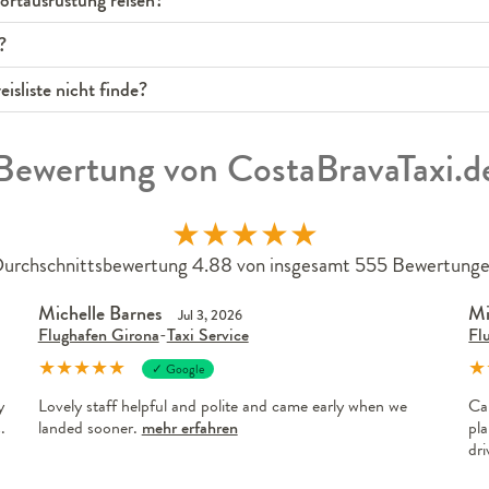
rtausrüstung reisen?
?
isliste nicht finde?
Bewertung von CostaBravaTaxi.d
★
★
★
★
★
urchschnittsbewertung 4.88 von insgesamt 555 Bewertung
Michelle Barnes
Mi
Jul 3, 2026
Flughafen Girona
-
Taxi Service
Fl
★
★
★
★
★
★
✓ Google
y
Lovely staff helpful and polite and came early when we
Ca
.
landed sooner.
mehr erfahren
pla
dr