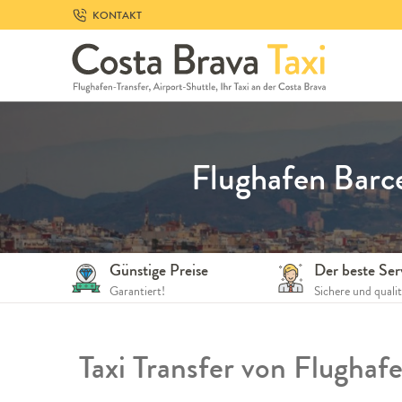
Skip
KONTAKT
to
navigation
Skip
to
content
Flughafen Barce
Günstige Preise
Der beste Ser
Garantiert!
Sichere und quali
Taxi Transfer von Flughaf