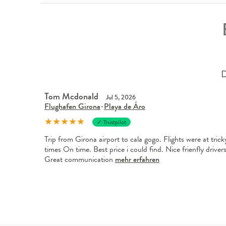
D
Tom Mcdonald
Jul 5, 2026
Flughafen Girona
-
Playa de Áro
★
★
★
★
★
✓ Trustpilot
Trip from Girona airport to cala gogo. Flights were at trick
times On time. Best price i could find. Nice frienfly drivers
Great communication
mehr erfahren