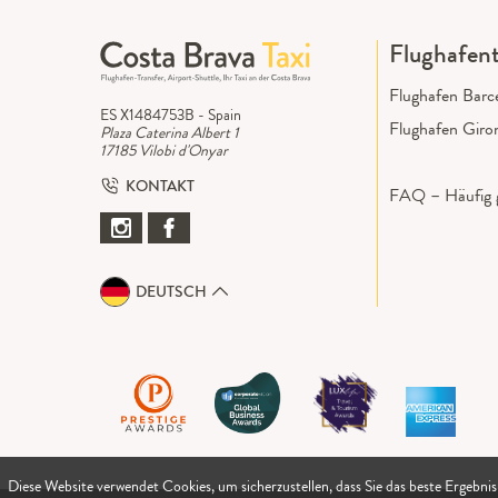
Flughafent
Flughafen Barc
ES X1484753B - Spain
Flughafen Giro
Plaza Caterina Albert 1
17185 Vilobi d'Onyar
KONTAKT
FAQ – Häufig g
DEUTSCH
Diese Website verwendet Cookies, um sicherzustellen, dass Sie das beste Ergebnis