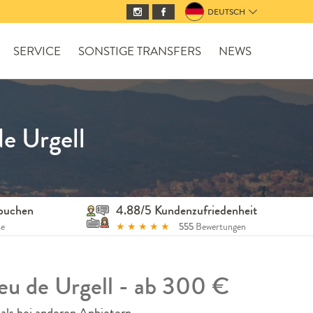
DEUTSCH
SERVICE
SONSTIGE TRANSFERS
NEWS
e Urgell
 buchen
4.88/5 Kundenzufriedenheit
se
★
★
★
★
★
555
Bewertungen
eu de Urgell - ab 300 €
als bei anderen Anbietern.