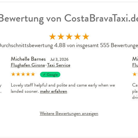
Bewertung von CostaBravaTaxi.d
★
★
★
★
★
urchschnittsbewertung 4.88 von insgesamt 555 Bewertung
Michelle Barnes
Mi
Jul 3, 2026
Flughafen Girona
-
Taxi Service
Fl
★
★
★
★
★
★
✓ Google
y
Lovely staff helpful and polite and came early when we
Ca
.
landed sooner.
mehr erfahren
pla
dr
Weitere Bewertungen anzeigen