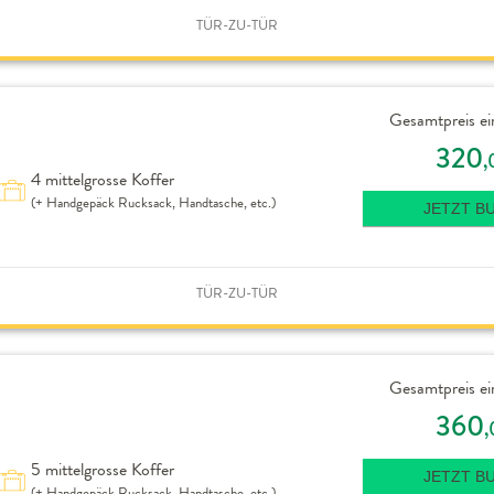
TÜR-ZU-TÜR
Gesamtpreis ei
320
,
4 mittelgrosse Koffer
(+ Handgepäck Rucksack, Handtasche, etc.)
JETZT B
TÜR-ZU-TÜR
Gesamtpreis ei
360
,
5 mittelgrosse Koffer
JETZT B
(+ Handgepäck Rucksack, Handtasche, etc.)