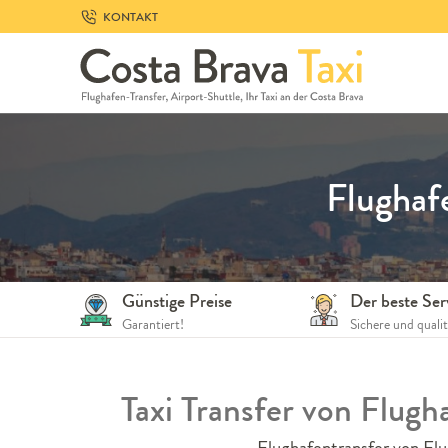
Skip
KONTAKT
to
navigation
Skip
to
content
Flughaf
Günstige Preise
Der beste Ser
Garantiert!
Sichere und quali
Taxi Transfer von Flug
Flughafentransfer von Flu