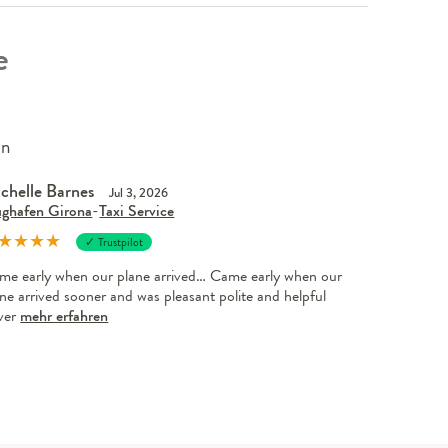
e
en
chelle Barnes
Jul 3, 2026
ughafen Girona
-
Taxi Service
★
★
★
★
✓ Trustpilot
me early when our plane arrived… Came early when our
ne arrived sooner and was pleasant polite and helpful
iver
mehr erfahren