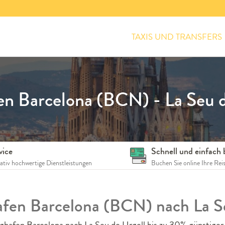
TAXIS UND TRANSFERS
en Barcelona (BCN) - La Seu d
vice
Schnell und einfach
tativ hochwertige Dienstleistungen
Buchen Sie online Ihre Rei
hafen Barcelona (BCN) nach La S
ghafen Barcelona nach La Seu de Urgell bis zu 30% günstiger 