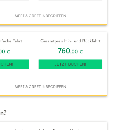
MEET & GREET INBEGRIFFEN
nfache Fahrt
Gesamtpreis Hin- und Rückfahrt
760
00
,00
€
€
UCHEN!
JETZT BUCHEN!
MEET & GREET INBEGRIFFEN
en?