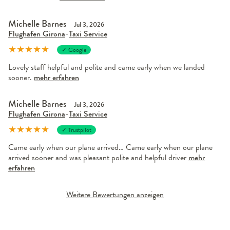
Michelle Barnes
Jul 3, 2026
Flughafen Girona
-
Taxi Service
★
★
★
★
★
✓ Google
Lovely staff helpful and polite and came early when we landed
sooner.
mehr erfahren
Michelle Barnes
Jul 3, 2026
Flughafen Girona
-
Taxi Service
★
★
★
★
★
✓ Trustpilot
Came early when our plane arrived… Came early when our plane
arrived sooner and was pleasant polite and helpful driver
mehr
erfahren
Weitere Bewertungen anzeigen