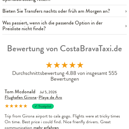
Bieten Sie Transfers nachts oder früh am Morgen an?
Was passiert, wenn ich die passende Option in der
Preisliste nicht finde?
Bewertung von CostaBravaTaxi.de
★
★
★
★
★
Durchschnittsbewertung 4.88 von insgesamt 555
Bewertungen
Tom Mcdonald
Jul 5, 2026
Flughafen Girona
-
Playa de Áro
★
★
★
★
★
✓ Trustpilot
Trip from Girona airport to cala gogo. Flights were at tricky times
On time. Best price i could find. Nice frienfly drivers. Great
communication
mehr erfahren