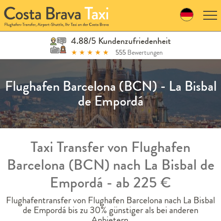
Skip
to
navigation
Skip
4.88/5 Kundenzufriedenheit
to
★
★
★
★
★
555
Bewertungen
content
Flughafen Barcelona (BCN) - La Bisbal
de Empordá
Taxi Transfer von Flughafen
Barcelona (BCN) nach La Bisbal de
Empordá - ab 225 €
Flughafentransfer von Flughafen Barcelona nach La Bisbal
de Empordá bis zu 30% günstiger als bei anderen
Anbietern.