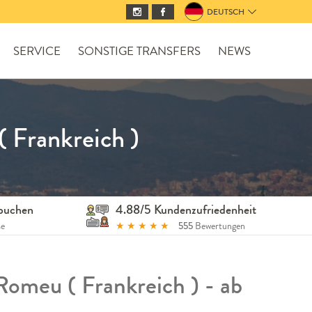
DEUTSCH
SERVICE
SONSTIGE TRANSFERS
NEWS
 Frankreich )
 buchen
4.88/5 Kundenzufriedenheit
se
★
★
★
★
★
555
Bewertungen
Romeu ( Frankreich ) - ab