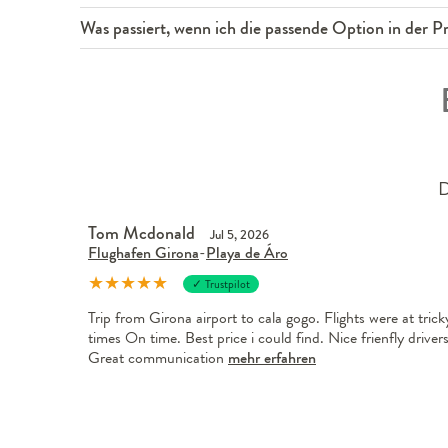
Was passiert, wenn ich die passende Option in der Pre
D
Tom Mcdonald
Jul 5, 2026
Flughafen Girona
-
Playa de Áro
★
★
★
★
★
✓ Trustpilot
Trip from Girona airport to cala gogo. Flights were at trick
times On time. Best price i could find. Nice frienfly drivers
Great communication
mehr erfahren