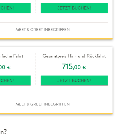
UCHEN!
JETZT BUCHEN!
MEET & GREET INBEGRIFFEN
nfache Fahrt
Gesamtpreis Hin- und Rückfahrt
715
00
,00
€
€
UCHEN!
JETZT BUCHEN!
MEET & GREET INBEGRIFFEN
en?