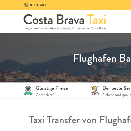
Skip
KONTAKT
to
navigation
Skip
to
content
Flughafen Ba
Günstige Preise
Der beste Ser
Garantiert!
Sichere und quali
Taxi Transfer von Flugha