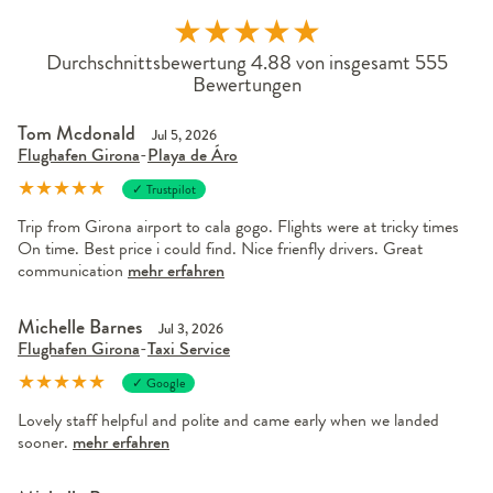
★
★
★
★
★
Durchschnittsbewertung 4.88 von insgesamt 555
Bewertungen
Tom Mcdonald
Jul 5, 2026
Flughafen Girona
-
Playa de Áro
★
★
★
★
★
✓ Trustpilot
Trip from Girona airport to cala gogo. Flights were at tricky times
On time. Best price i could find. Nice frienfly drivers. Great
communication
mehr erfahren
Michelle Barnes
Jul 3, 2026
Flughafen Girona
-
Taxi Service
★
★
★
★
★
✓ Google
Lovely staff helpful and polite and came early when we landed
sooner.
mehr erfahren