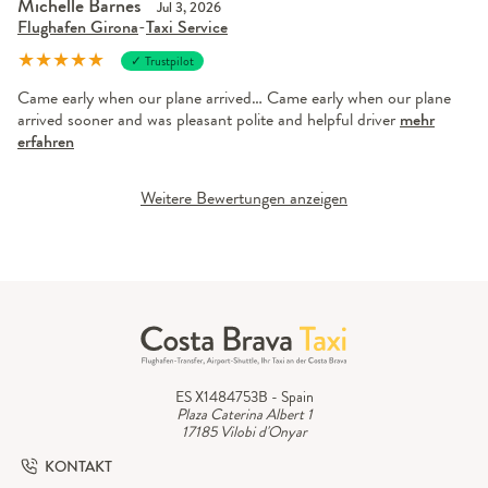
Michelle Barnes
Jul 3, 2026
Flughafen Girona
-
Taxi Service
★
★
★
★
★
✓ Trustpilot
Came early when our plane arrived… Came early when our plane
arrived sooner and was pleasant polite and helpful driver
mehr
erfahren
Weitere Bewertungen anzeigen
ES X1484753B - Spain
Plaza Caterina Albert 1
17185 Vilobi d'Onyar
KONTAKT