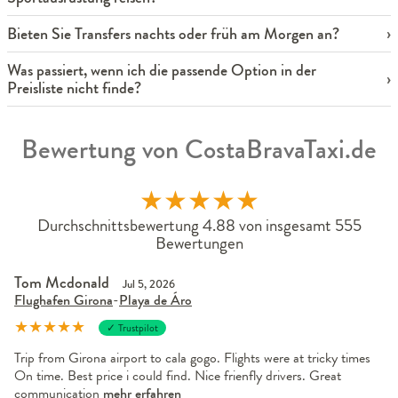
Bieten Sie Transfers nachts oder früh am Morgen an?
Was passiert, wenn ich die passende Option in der
Preisliste nicht finde?
Bewertung von CostaBravaTaxi.de
★
★
★
★
★
Durchschnittsbewertung 4.88 von insgesamt 555
Bewertungen
Tom Mcdonald
Jul 5, 2026
Flughafen Girona
-
Playa de Áro
★
★
★
★
★
✓ Trustpilot
Trip from Girona airport to cala gogo. Flights were at tricky times
On time. Best price i could find. Nice frienfly drivers. Great
communication
mehr erfahren