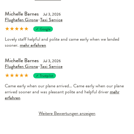
Michelle Barnes
Jul 3, 2026
Flughafen Girona
-
Taxi Service
★
★
★
★
★
✓ Google
Lovely staff helpful and polite and came early when we landed
sooner.
mehr erfahren
Michelle Barnes
Jul 3, 2026
Flughafen Girona
-
Taxi Service
★
★
★
★
★
✓ Trustpilot
Came early when our plane arrived… Came early when our plane
arrived sooner and was pleasant polite and helpful driver
mehr
erfahren
Weitere Bewertungen anzeigen