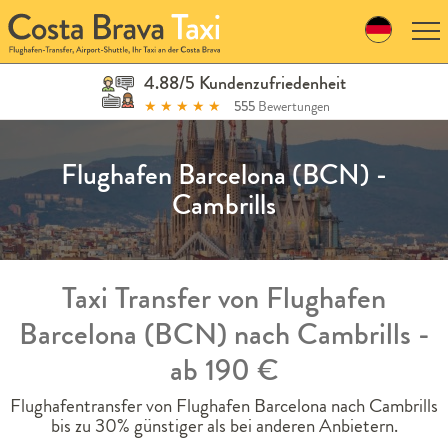
Skip
to
navigation
Skip
4.88/5 Kundenzufriedenheit
to
★
★
★
★
★
555
Bewertungen
content
Flughafen Barcelona (BCN) -
Cambrills
Taxi Transfer von Flughafen
Barcelona (BCN) nach Cambrills -
ab 190 €
Flughafentransfer von Flughafen Barcelona nach Cambrills
bis zu 30% günstiger als bei anderen Anbietern.