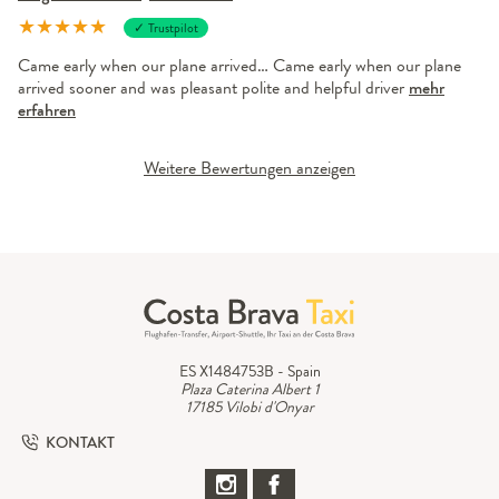
★
★
★
★
★
✓ Trustpilot
Came early when our plane arrived… Came early when our plane
arrived sooner and was pleasant polite and helpful driver
mehr
erfahren
Weitere Bewertungen anzeigen
ES X1484753B - Spain
Plaza Caterina Albert 1
17185 Vilobi d'Onyar
KONTAKT