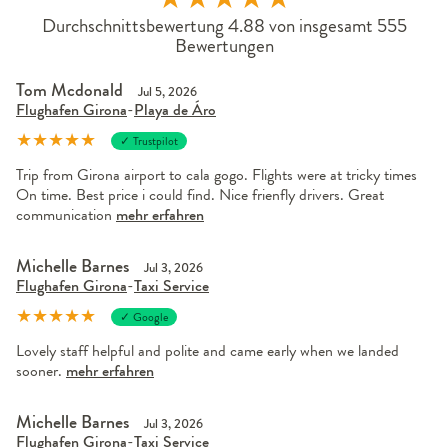
Durchschnittsbewertung 4.88 von insgesamt 555
Bewertungen
Tom Mcdonald
Jul 5, 2026
Flughafen Girona
-
Playa de Áro
★
★
★
★
★
✓ Trustpilot
Trip from Girona airport to cala gogo. Flights were at tricky times
On time. Best price i could find. Nice frienfly drivers. Great
communication
mehr erfahren
Michelle Barnes
Jul 3, 2026
Flughafen Girona
-
Taxi Service
★
★
★
★
★
✓ Google
Lovely staff helpful and polite and came early when we landed
sooner.
mehr erfahren
Michelle Barnes
Jul 3, 2026
Flughafen Girona
-
Taxi Service