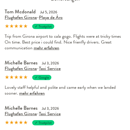
Tom Mcdonald
Jul 5, 2026
Flughafen Girona
-
Playa de Áro
★
★
★
★
★
✓ Trustpilot
Trip from Girona airport to cala gogo. Flights were at tricky times
On time. Best price i could find. Nice frienfly drivers. Great
communication
mehr erfahren
Michelle Barnes
Jul 3, 2026
Flughafen Girona
-
Taxi Service
★
★
★
★
★
✓ Google
Lovely staff helpful and polite and came early when we landed
sooner.
mehr erfahren
Michelle Barnes
Jul 3, 2026
Flughafen Girona
-
Taxi Service
★
★
★
★
★
✓ Trustpilot