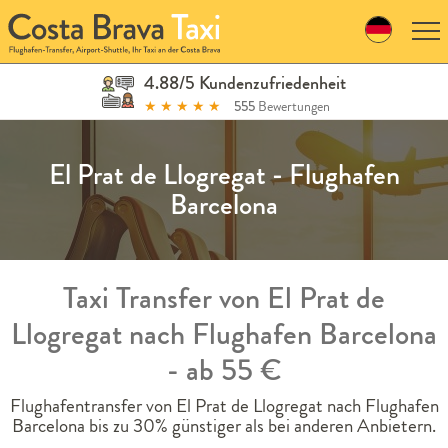
Skip
to
navigation
Skip
4.88/5 Kundenzufriedenheit
to
★
★
★
★
★
555
Bewertungen
content
El Prat de Llogregat - Flughafen
Barcelona
Taxi Transfer von El Prat de
Llogregat nach Flughafen Barcelona
- ab 55 €
Flughafentransfer von El Prat de Llogregat nach Flughafen
Barcelona bis zu 30% günstiger als bei anderen Anbietern.