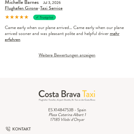
Michelle Barnes
Jul 3, 2026
Flughafen Girona
-
Taxi Service
★
★
★
★
★
✓ Trustpilot
Came early when our plane arrived… Came early when our plane
arrived sooner and was pleasant polite and helpful driver
mehr
erfahren
Weitere Bewertungen anzeigen
ES X1484753B - Spain
Plaza Caterina Albert 1
17185 Vilobi d'Onyar
KONTAKT