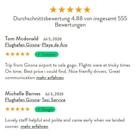
★
★
★
★
★
Durchschnittsbewertung 4.88 von insgesamt 555
Bewertungen
Tom Mcdonald
Jul 5, 2026
Flughafen Girona
-
Playa de Áro
★
★
★
★
★
✓ Trustpilot
Trip from Girona airport to cala gogo. Flights were at tricky times
On time. Best price i could find. Nice frienfly drivers. Great
communication
mehr erfahren
Michelle Barnes
Jul 3, 2026
Flughafen Girona
-
Taxi Service
★
★
★
★
★
✓ Google
Lovely staff helpful and polite and came early when we landed
sooner.
mehr erfahren