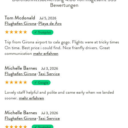
Bewertungen
Tom Mcdonald
Jul 5, 2026
Flughafen Girona
-
Playa de Áro
★
★
★
★
★
✓ Trustpilot
Trip from Girona airport to cala gogo. Flights were at tricky times
On time. Best price i could find. Nice frienfly drivers. Great
communication
mehr erfahren
Michelle Barnes
Jul 3, 2026
Flughafen Girona
-
Taxi Service
★
★
★
★
★
✓ Google
Lovely staff helpful and polite and came early when we landed
sooner.
mehr erfahren
Michelle Barnes
Jul 3, 2026
Flughafen Girona
-
Taxi Service
★
★
★
★
★
✓ Trustpilot