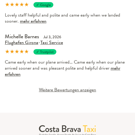
★
★
★
★
★
✓ Google
Lovely staff helpful and polite and came early when we landed
sooner.
mehr erfahren
Michelle Barnes
Jul 3, 2026
Flughafen Girona
-
Taxi Service
★
★
★
★
★
✓ Trustpilot
Came early when our plane arrived… Came early when our plane
arrived sooner and was pleasant polite and helpful driver
mehr
erfahren
Weitere Bewertungen anzeigen