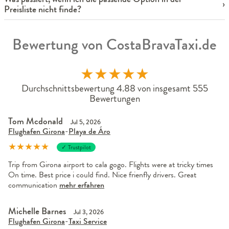
Preisliste nicht finde?
Bewertung von CostaBravaTaxi.de
★
★
★
★
★
Durchschnittsbewertung 4.88 von insgesamt 555
Bewertungen
Tom Mcdonald
Jul 5, 2026
Flughafen Girona
-
Playa de Áro
★
★
★
★
★
✓ Trustpilot
Trip from Girona airport to cala gogo. Flights were at tricky times
On time. Best price i could find. Nice frienfly drivers. Great
communication
mehr erfahren
Michelle Barnes
Jul 3, 2026
Flughafen Girona
-
Taxi Service