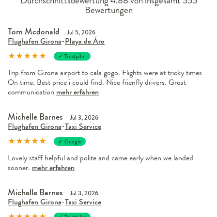
Durchschnittsbewertung 4.88 von insgesamt 555
Bewertungen
Tom Mcdonald
Jul 5, 2026
Flughafen Girona
-
Playa de Áro
★
★
★
★
★
✓ Trustpilot
Trip from Girona airport to cala gogo. Flights were at tricky times
On time. Best price i could find. Nice frienfly drivers. Great
communication
mehr erfahren
Michelle Barnes
Jul 3, 2026
Flughafen Girona
-
Taxi Service
★
★
★
★
★
✓ Google
Lovely staff helpful and polite and came early when we landed
sooner.
mehr erfahren
Michelle Barnes
Jul 3, 2026
Flughafen Girona
-
Taxi Service
★
★
★
★
★
✓ Trustpilot