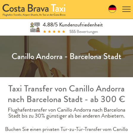
Skip
to
navigation
Skip
4.88/5 Kundenzufriedenheit
to
★
★
★
★
★
555
Bewertungen
content
Canillo Andorra - Barcelona Stadt
Taxi Transfer von Canillo Andorra
nach Barcelona Stadt - ab 300 €
Flughafentransfer von Canillo Andorra nach Barcelona
Stadt bis zu 30% günstiger als bei anderen Anbietern.
Buchen Sie einen privaten Tür-zu-Tür-Transfer vom Canillo