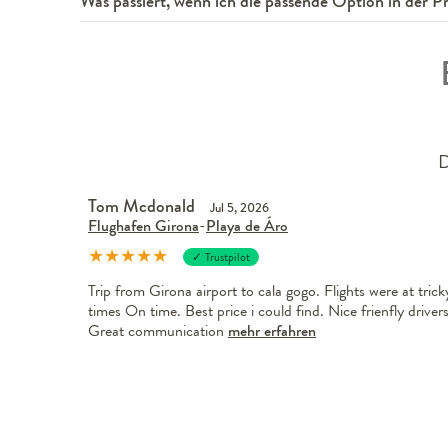
Was passiert, wenn ich die passende Option in der Pre
D
Tom Mcdonald
Jul 5, 2026
Flughafen Girona
-
Playa de Áro
★
★
★
★
★
✓ Trustpilot
Trip from Girona airport to cala gogo. Flights were at trick
times On time. Best price i could find. Nice frienfly drivers
Great communication
mehr erfahren