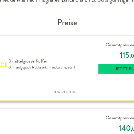
Preise
Gesamtpreis ei
115
,
3 mittelgrosse Koffer
(+ Handgepäck Rucksack, Handtasche, etc.)
JETZT B
TÜR-ZU-TÜR
Gesamtpreis ei
140
,