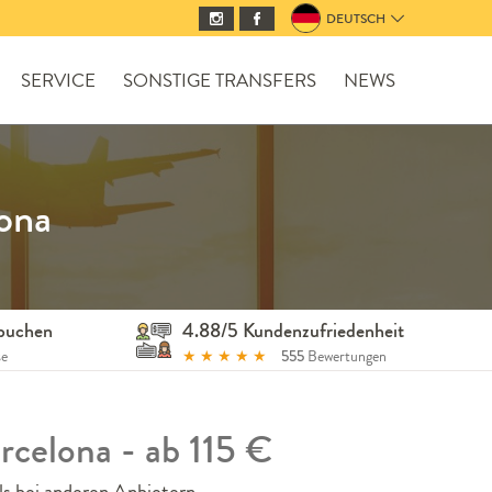
DEUTSCH
SERVICE
SONSTIGE TRANSFERS
NEWS
ona
 buchen
4.88/5 Kundenzufriedenheit
se
★
★
★
★
★
555
Bewertungen
rcelona - ab 115 €
s bei anderen Anbietern.