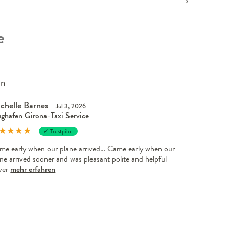
e
en
chelle Barnes
Jul 3, 2026
ughafen Girona
-
Taxi Service
★
★
★
★
✓ Trustpilot
me early when our plane arrived… Came early when our
ne arrived sooner and was pleasant polite and helpful
iver
mehr erfahren