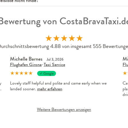
isliste nicht finde?
Bewertung von CostaBravaTaxi.d
★
★
★
★
★
urchschnittsbewertung 4.88 von insgesamt 555 Bewertung
Michelle Barnes
Mi
Jul 3, 2026
Flughafen Girona
-
Taxi Service
Fl
★
★
★
★
★
★
✓ Google
y
Lovely staff helpful and polite and came early when we
Ca
.
landed sooner.
mehr erfahren
pla
dr
Weitere Bewertungen anzeigen