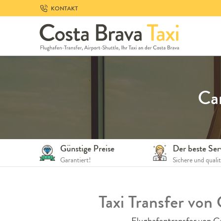
Skip
KONTAKT
to
navigation
Skip
to
content
Ca
Günstige Preise
Der beste Ser
Garantiert!
Sichere und quali
Taxi Transfer von
Flughafentransfer von C