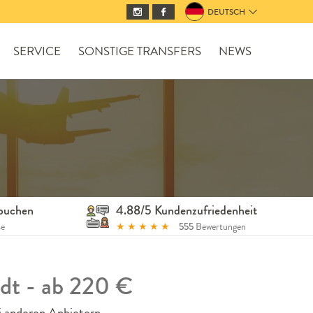
DEUTSCH
SERVICE
SONSTIGE TRANSFERS
NEWS
 buchen
4.88/5 Kundenzufriedenheit
se
★
★
★
★
★
555
Bewertungen
adt - ab 220 €
i anderen Anbietern.