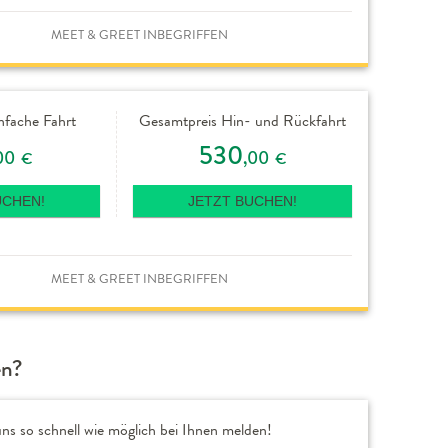
MEET & GREET INBEGRIFFEN
nfache Fahrt
Gesamtpreis Hin- und Rückfahrt
530
00
,00
€
€
UCHEN!
JETZT BUCHEN!
MEET & GREET INBEGRIFFEN
en?
ns so schnell wie möglich bei Ihnen melden!