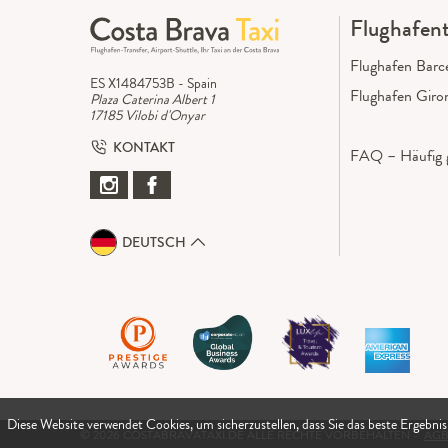
Flughafent
Flughafen Barc
ES X1484753B - Spain
Flughafen Giro
Plaza Caterina Albert 1
17185 Vilobi d'Onyar
KONTAKT
FAQ – Häufig g
DEUTSCH
Diese Website verwendet Cookies, um sicherzustellen, dass Sie das beste Ergebnis
© 2026 COSTABRAVATAXI.DE ALLE RECHTE VORBEHALTEN -
AGB