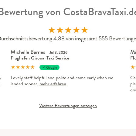
Bewertung von CostaBravaTaxi.d
★
★
★
★
★
urchschnittsbewertung 4.88 von insgesamt 555 Bewertung
Michelle Barnes
Mi
Jul 3, 2026
Flughafen Girona
-
Taxi Service
Fl
★
★
★
★
★
★
✓ Google
y
Lovely staff helpful and polite and came early when we
Ca
.
landed sooner.
mehr erfahren
pla
dr
Weitere Bewertungen anzeigen