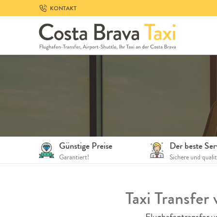
Skip
KONTAKT
to
navigation
Skip
to
content
Günstige Preise
Der beste Ser
Garantiert!
Sichere und quali
Taxi Transfer
Flughafentransfer v