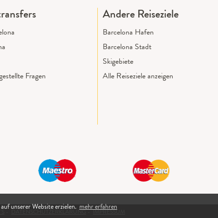
ransfers
Andere Reiseziele
elona
Barcelona Hafen
na
Barcelona Stadt
Skigebiete
estellte Fragen
Alle Reiseziele anzeigen
 auf unserer Website erzielen.
mehr erfahren
'S
-
DATENSCHUTZERKLÄRUNG
-
IMPRESSUM