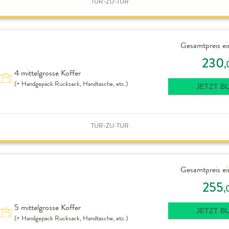
TÜR-ZU-TÜR
Gesamtpreis ei
230
,
4 mittelgrosse Koffer
(+ Handgepäck Rucksack, Handtasche, etc.)
JETZT B
TÜR-ZU-TÜR
Gesamtpreis ei
255
,
5 mittelgrosse Koffer
JETZT B
(+ Handgepäck Rucksack, Handtasche, etc.)