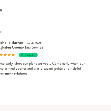
e
en
chelle Barnes
Jul 3, 2026
ughafen Girona
-
Taxi Service
★
★
★
★
✓ Trustpilot
me early when our plane arrived… Came early when our
ne arrived sooner and was pleasant polite and helpful
iver
mehr erfahren