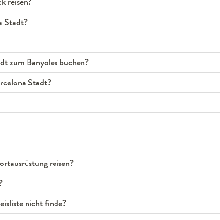
k reisen?
a Stadt?
tadt zum Banyoles buchen?
arcelona Stadt?
rtausrüstung reisen?
?
isliste nicht finde?