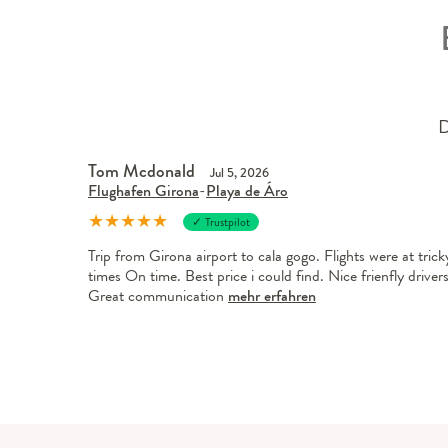
D
Tom Mcdonald
Jul 5, 2026
Flughafen Girona
-
Playa de Áro
★
★
★
★
★
✓ Trustpilot
Trip from Girona airport to cala gogo. Flights were at trick
times On time. Best price i could find. Nice frienfly drivers
Great communication
mehr erfahren