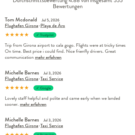
Durchschnittsbewertung 4.88 von insgesamt 555
Bewertungen
Tom Mcdonald
Jul 5, 2026
Flughafen Girona
-
Playa de Áro
★
★
★
★
★
✓ Trustpilot
Trip from Girona airport to cala gogo. Flights were at tricky times
On time. Best price i could find. Nice frienfly drivers. Great
communication
mehr erfahren
Michelle Barnes
Jul 3, 2026
Flughafen Girona
-
Taxi Service
★
★
★
★
★
✓ Google
Lovely staff helpful and polite and came early when we landed
sooner.
mehr erfahren
Michelle Barnes
Jul 3, 2026
Flughafen Girona
-
Taxi Service
★
★
★
★
★
✓ Trustpilot