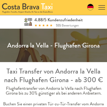
Skip
to
navigation
Skip
4.88/5 Kundenzufriedenheit
to
★
★
★
★
★
555
Bewertungen
content
Andorra la Vella - Flughafen Girona
Taxi Transfer von Andorra la Vella
nach Flughafen Girona - ab 300 €
Flughafentransfer von Andorra la Vella nach Flughafen
Girona bis zu 30% günstiger als bei anderen Anbietern.
Buchen Sie einen privaten Tür-zu-Tür-Transfer vom Andorra